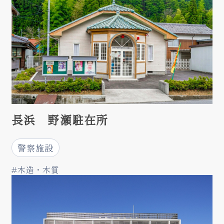
長浜 野瀬駐在所
警察施設
#木造・木質