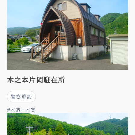
木之本片岡駐在所
警察施設
#木造・木質