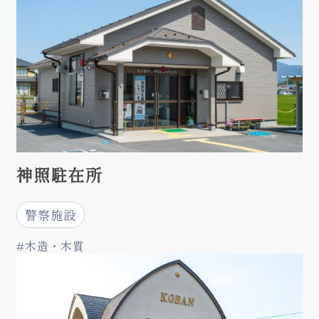
神照駐在所
警察施設
#木造・木質