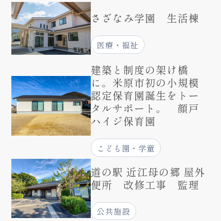
さざなみ学園 生活棟
医療・福祉
建築と制度の架け橋
に。米原市初の小規模
認定保育園誕生をトー
タルサポート。 顔戸
ハイジ保育園
こども園・学童
道の駅 近江母の郷 屋外
便所 改修工事 監理
公共施設