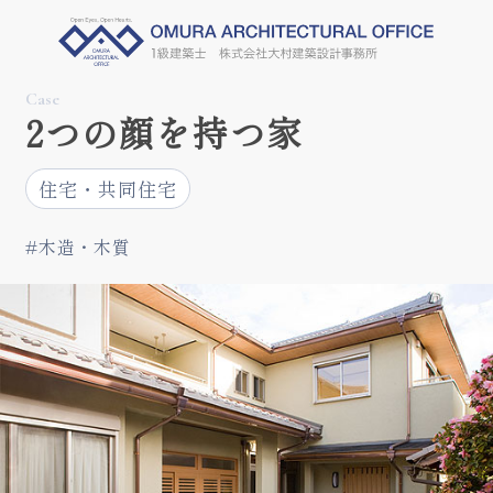
Case
2つの顔を持つ家
住宅・共同住宅
#木造・木質