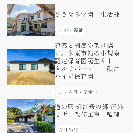
さざなみ学園 生活棟
医療・福祉
建築と制度の架け橋
に。米原市初の小規模
認定保育園誕生をトー
タルサポート。 顔戸
ハイジ保育園
こども園・学童
道の駅 近江母の郷 屋外
便所 改修工事 監理
公共施設