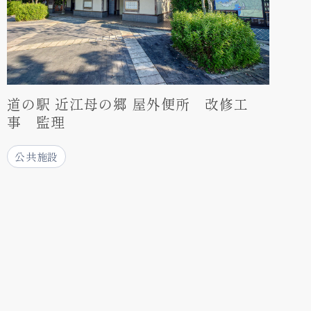
道の駅 近江母の郷 屋外便所 改修工
事 監理
公共施設