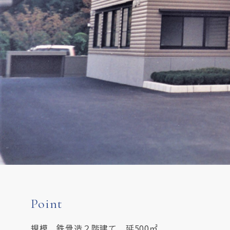
Point
規模 鉄骨造２階建て 延500㎡