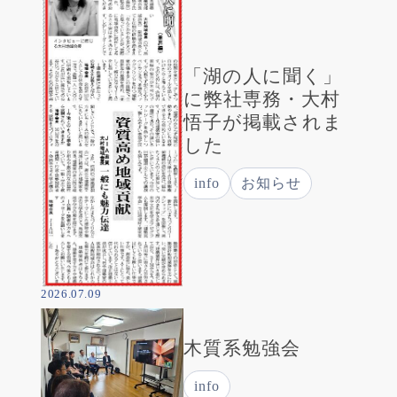
「湖の人に聞く」
に弊社専務・大村
悟子が掲載されま
した
info
お知らせ
2026.07.09
木質系勉強会
info