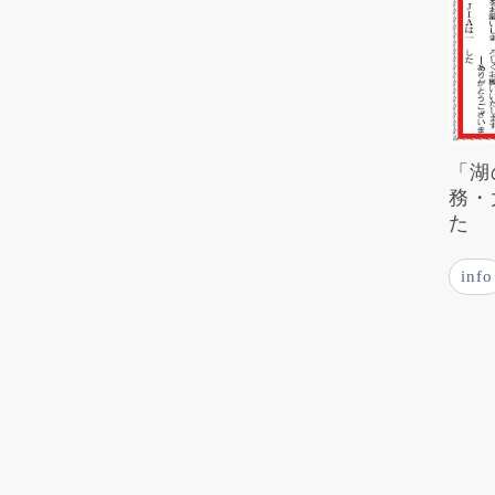
「湖
務・
た
info