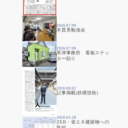
2026.07.09
木質系勉強会
2026.07.08
草津事務所 看板ステッ
カー貼り
2026.06.02
記事掲載(鉄構技術)
2026.05.28
ZEB・省エネ建築物への
取組