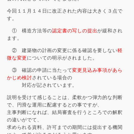
今回１１月１４日に改正された内容は大きく３点で
す。
① 構造方法等の
認定書の写しの提出
が緩和され
ます。
② 建築物の計画の変更に係る確認を要しない
軽
微な変更
についての明示がされました。
③ 確認の申請に当たって
変更見込み事項があら
かじめ検討
されている場合の
対応が記されています。
説明を受けて感じることは、柔軟かつ弾力的な判断
で、円滑な運用に配慮するとの事ですが、
主事判断になれば、結局審査を行うところでの解釈
の違いがでて、
求められる資料、許可までの期間には提出する機関