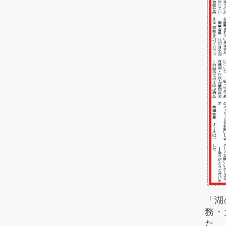
「湖
務・
た