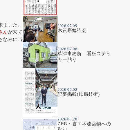
来ました。
2026.07.09
木質系勉強会
さん
が来て
ちなみに当
2026.07.08
草津事務所 看板ステッ
カー貼り
2026.06.02
記事掲載(鉄構技術)
2026.05.28
ZEB・省エネ建築物への
取組