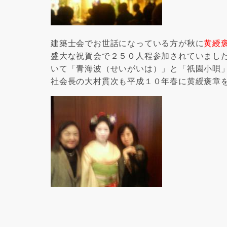
建築士会でお世話になっている方が秋に
黄綬
盛大な祝賀会で２５０人程参加されていまし
いて「青海波（せいがいは）」と「祇園小唄
社会長の
大村貫次も平成１０年春に黄綬褒章