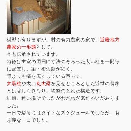
模型も有りますが、村の有力農家の家で、
近畿地方
農家の一形態
として、
今も伝承されています。
特徴は主室の周囲に寸法のそろった太い柱を一間毎
に配置し、梁・桁の類が細く、
背よりも幅を広くしている事です。
大黒柱
や太い
丸太梁
を見せどころとした近世の農家
とは著しく異なり、均整のとれた構造です。
結構、遠い場所でしたがわざわざ来たかいがありま
した。
一日で廻るにはタイトなスケジュールでしたが、有
意義な一日でした。