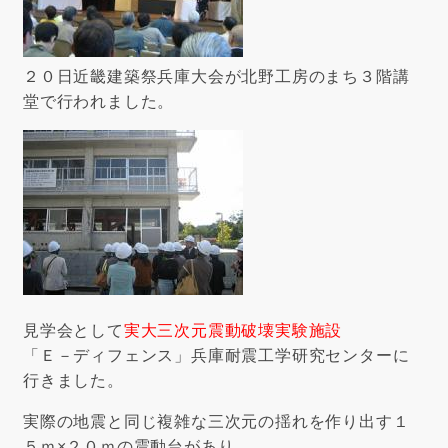
２０日近畿建築祭兵庫大会が北野工房のまち３階講
堂で行われました。
見学会として
実大三次元震動破壊実験施設
「Ｅ－ディフェンス」兵庫耐震工学研究センターに
行きました。
実際の地震と同じ複雑な三次元の揺れを作り出す１
５ｍ×２０ｍの震動台があり、