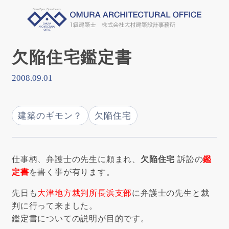
欠陥住宅鑑定書
2008.09.01
建築のギモン？
欠陥住宅
仕事柄、弁護士の先生に頼まれ、
欠陥住宅
訴訟の
鑑
定書
を書く事が有ります。
先日も
大津地方裁判所長浜支部
に弁護士の先生と裁
判に行って来ました。
鑑定書についての説明が目的です。