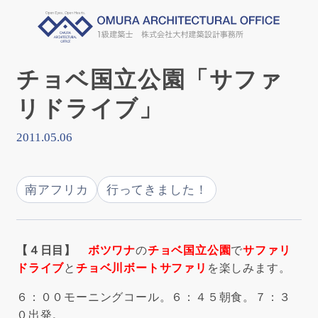
チョベ国立公園「サファ
リドライブ」
2011.05.06
南アフリカ
行ってきました！
【４日目】
ボツワナ
の
チョベ国立公園
で
サファリ
ドライブ
と
チョベ川ボートサファリ
を楽しみます。
６：００モーニングコール。６：４５朝食。７：３
０出発。