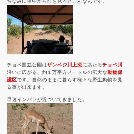
ちなみに車中から前を見るとこんなんです。
チョベ国立公園は
ザンベジ川上流
にあたる
チョベ川
沿いに広がる、約１万平方メートルの広大な
動物保
護区
です。自然のままに暮らす様々な野生動物を見
る事が出来ます。
早速インパラが近づいてきました。