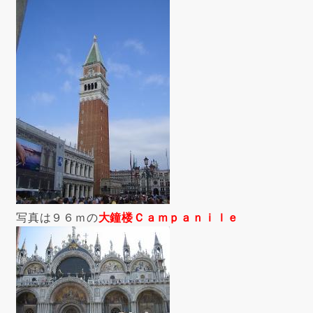
写真は９６ｍの
大鐘楼Ｃａｍｐａｎｉｌｅ