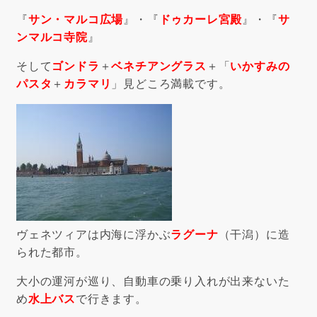
『
サン・マルコ広場
』・『
ドゥカーレ宮殿
』・『
サ
ンマルコ寺院
』
そして
ゴンドラ
＋
ベネチアングラス
＋「
いかすみの
パスタ
＋
カラマリ
」見どころ満載です。
ヴェネツィアは内海に浮かぶ
ラグーナ
（干潟）に造
られた都市。
大小の運河が巡り、自動車の乗り入れが出来ないた
め
水上バス
で行きます。