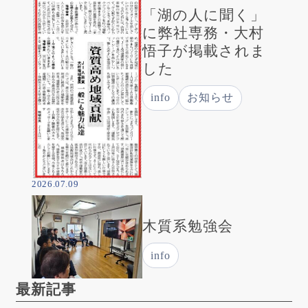
「湖の人に聞く」
に弊社専務・大村
悟子が掲載されま
した
info
お知らせ
2026.07.09
木質系勉強会
info
最新記事