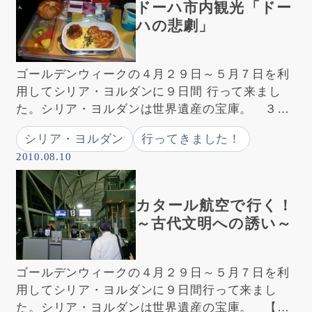
ドーハ市内観光「ドー
ハの悲劇」
ゴールデンウィークの４月２９日～５月７日を利
用してシリア・ヨルダンに９日間 行って来まし
た。シリア・ヨルダンは世界遺産の宝庫。 ３０
日午前６時（現地時間） 飛行時間は約１２時間
シリア・ヨルダン
行ってきました！
でカタールの首都ドーハに 着きました。ち […]
2010.08.10
カタール航空で行く！
～古代文明への誘い～
ゴールデンウィークの４月２９日～５月７日を利
用してシリア・ヨルダンに９日間行って来まし
た。シリア・ヨルダンは世界遺産の宝庫。 【旅