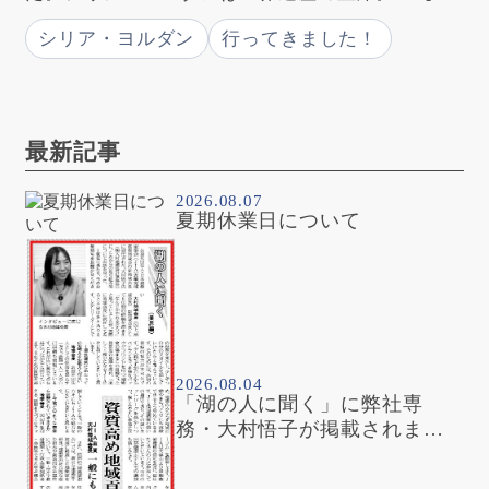
行日程】 関空→ドーハ→ダマスカス→パルミラ
シリア・ヨルダン
行ってきました！
（世界遺産）→ダマスカス（世界遺産） →ボ […]
最新記事
2026.08.07
夏期休業日について
2026.08.04
「湖の人に聞く」に弊社専
務・大村悟子が掲載されまし
た