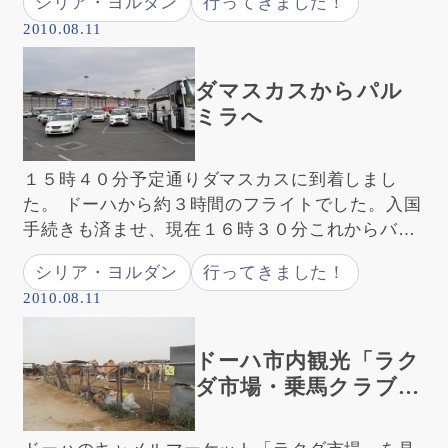
シリア・ヨルダン
行ってきました！
たのでホテルがどんなものか見る暇もあり […]
2010.08.11
ダマスカスからパル
ミラへ
１５時４０分予定通りダマスカスに到着しまし
た。 ドーハから約３時間のフライトでした。入国
手続きも済ませ、現在１６時３０分これからバス
で３時間３０分。 パルミラのホテル「サンズ」に
シリア・ヨルダン
行ってきました！
向かいます。 ダマスカスからパルミラへはシ […]
2010.08.11
ドーハ市内観光「ラク
ダ市場・乗馬クラブ・
オールドスーク」