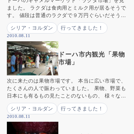
ドーハのキャメルマーケット「ラクダ市場」を見
ました。 ラクダは食肉用とミルク用が居るそうで
す。 値段は普通のラクダで９万円ぐらいだそうで
す。 次ぎに着いたのは乗馬クラブです。 カター
シリア・ヨルダン
行ってきました！
ルでは乗馬が盛んで、写真のように立 […]
2010.08.11
ドーハ市内観光「果物
市場」
次に来たのは果物市場です。 本当に広い市場で、
たくさんの人で賑わっていました。 果物、野菜も
日本にも有るもの見たことのないもの、 様々な物
が売られていました。 これは見たこと有りますよ
シリア・ヨルダン
行ってきました！
ね。 そうスイカです。日本の物より楕 […]
2010.08.11